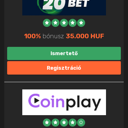
100%
bónusz
35.000 HUF
Ismertető
Regisztráció