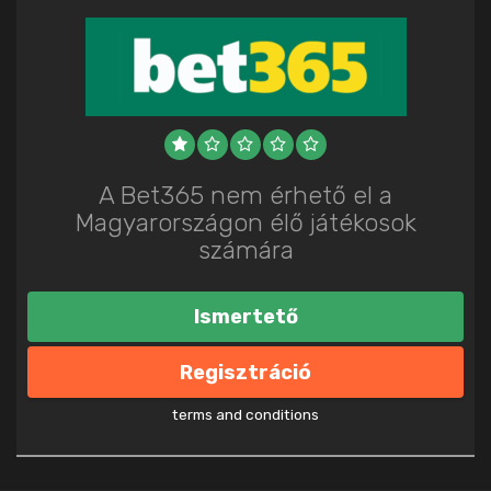
A Bet365 nem érhető el a
Magyarországon élő játékosok
számára
Ismertető
Regisztráció
terms and conditions